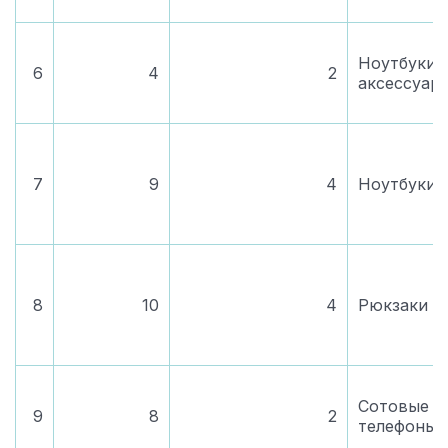
Ноутбуки 
6
4
2
аксессуар
7
9
4
Ноутбуки
8
10
4
Рюкзаки
Сотовые
9
8
2
телефоны