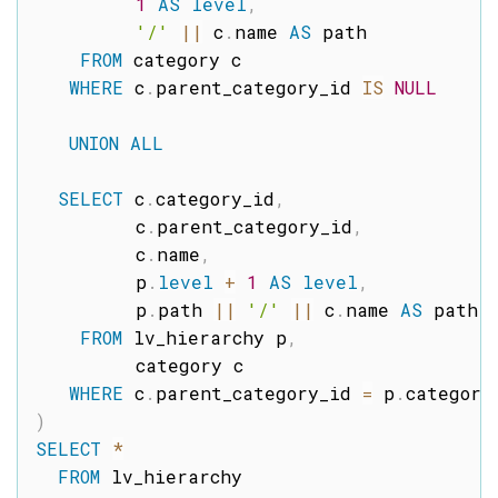
1
AS
level
,
'/'
||
 c
.
name 
AS
 path

FROM
 category c

WHERE
 c
.
parent_category_id 
IS
NULL
UNION
ALL
SELECT
 c
.
category_id
,
         c
.
parent_category_id
,
         c
.
name
,
         p
.
level
+
1
AS
level
,
         p
.
path 
||
'/'
||
 c
.
name 
AS
 path

FROM
 lv_hierarchy p
,
         category c

WHERE
 c
.
parent_category_id 
=
 p
.
)
SELECT
*
FROM
 lv_hierarchy
