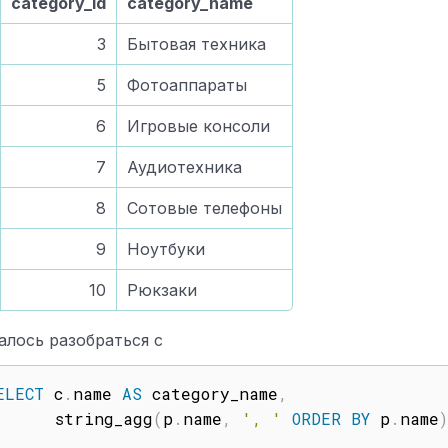
category_id
category_name
3
Бытовая техника
5
Фотоаппараты
6
Игровые консоли
7
Аудиотехника
8
Сотовые телефоны
9
Ноутбуки
10
Рюкзаки
алось разобраться с
ELECT
 c
.
name 
AS
 category_name
,
      string_agg
(
p
.
name
,
', '
ORDER
BY
 p
.
name
)