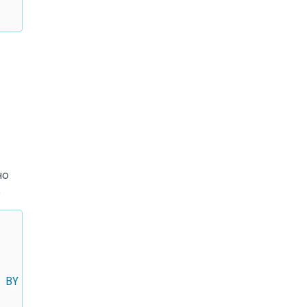
но
)
BY
 c
.
category_id
)
AS
 product_list
