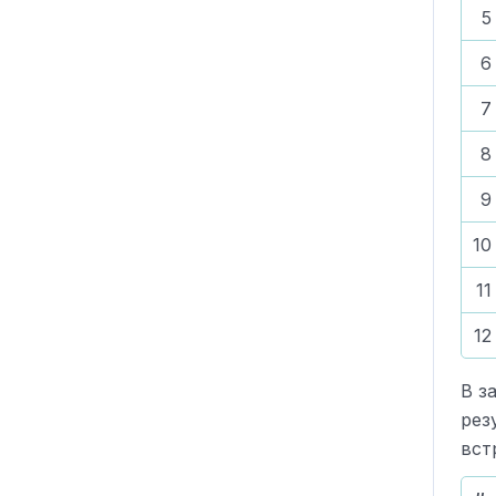
5
6
7
8
9
10
11
12
В з
рез
вст