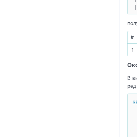
пол
#
1
Око
В в
ред
S
 
 
 