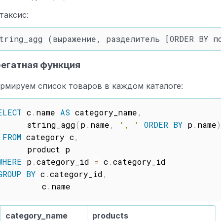
таксис:
егатная функция
рмируем список товаров в каждом каталоге:
ELECT
 c
.
name 
AS
 category_name
,
      string_agg
(
p
.
name
,
', '
ORDER
BY
 p
.
name
)
FROM
 category c
,
      product p

WHERE
 p
.
category_id 
=
 c
.
category_id

GROUP
BY
 c
.
category_id
,
         c
.
category_name
products