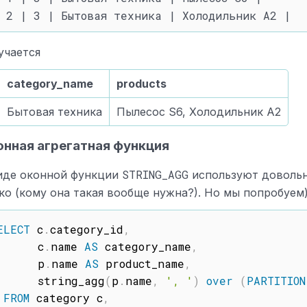
учается
category_name
products
Бытовая техника
Пылесос S6, Холодильник A2
нная агрегатная функция
STRING_AGG
иде оконной функции
используют доволь
ко (кому она такая вообще нужна?). Но мы попробуем
ELECT
 c
.
category_id
,
      c
.
name 
AS
 category_name
,
      p
.
name 
AS
 product_name
,
      string_agg
(
p
.
name
,
', '
)
over
(
PARTITION
FROM
 category c
,