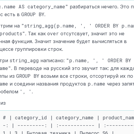
c.name AS category_name"
разбираться нечего. Это 
GROUP BY
ас есть в
.
"string_agg(p.name, ', ' ORDER BY p.na
трим на
products"
over
. Так как
отсутсвует, значит это не
нная функция. Значит значение будет вычисляться в
цессе группировки строк.
string_agg
"p.name, ', ' ORDER BY
три
написано:
ame"
. В переводе на русский это звучит так: для кажд
GROUP BY
ппы из
возьми все строки, отсортируй их по
ame
p.name
и соедини названия продуктов
через запя
', '
робелом
.
 из
 # | category_id | category_name | product_nam
 -: | ---------: | :------------ | :----------
 1 | 3 | Бытовая техника | Пылесос S6 |
