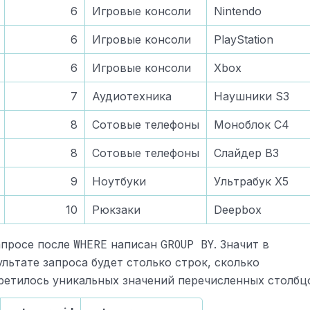
6
Игровые консоли
Nintendo
6
Игровые консоли
PlayStation
6
Игровые консоли
Xbox
7
Аудиотехника
Наушники S3
8
Сотовые телефоны
Моноблок C4
8
Сотовые телефоны
Слайдер B3
9
Ноутбуки
Ультрабук X5
10
Рюкзаки
Deepbox
WHERE
GROUP BY
апросе после
написан
. Значит в
ультате запроса будет столько строк, сколько
ретилось уникальных значений перечисленных столбц