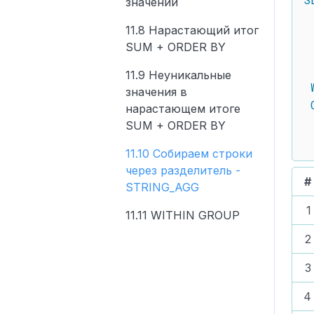
значений
(надежная)
9.11 Динамическое
8.10 GREATEST -
 
построение интервала
определение большего
11.8 Нарастающий итог
10.10 Форматирование
 
числа
SUM + ORDER BY
иерархии
9.12 Начало и конец
месяца
 
8.11 LEAST -
11.9 Неуникальные
10.11 Нумерация
определение меньшего
значения в
вложенных списков
9.13 EXTRACT -
числа
нарастающем итоге
извлечение из даты
 
10.12 Листовые строки
SUM + ORDER BY
части (год, месяц,
8.12 ABS - модуль числа
 
CONNECT_BY_ISLEAF
день...)
11.10 Собираем строки
8.13 TO_CHAR -
через разделитель -
форматирование числа
#
STRING_AGG
1
11.11 WITHIN GROUP
2
3
4