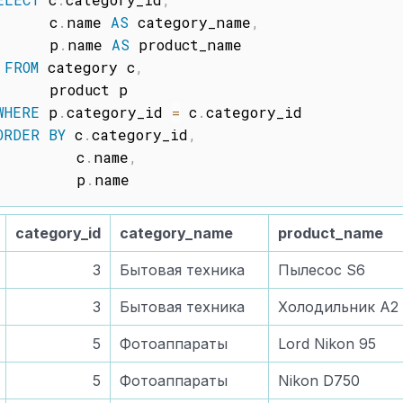
      c
.
name 
AS
 category_name
,
      p
.
name 
AS
 product_name

FROM
 category c
,
      product p

WHERE
 p
.
category_id 
=
 c
.
category_id

ORDER
BY
 c
.
category_id
,
         c
.
name
,
         p
.
category_id
category_name
product_name
3
Бытовая техника
Пылесос S6
3
Бытовая техника
Холодильник A2
5
Фотоаппараты
Lord Nikon 95
5
Фотоаппараты
Nikon D750