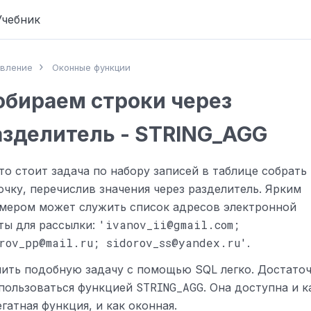
Учебник
вление
Оконные функции
обираем строки через
азделитель - STRING_AGG
то стоит задача по набору записей в таблице собрать
очку, перечислив значения через разделитель. Ярким
мером может служить список адресов электронной
'ivanov_ii@gmail.com;
ты для рассылки:
rov_pp@mail.ru; sidorov_ss@yandex.ru'
.
ить подобную задачу с помощью SQL легко. Достато
STRING_AGG
пользоваться функцией
. Она доступна и к
егатная функция, и как оконная.