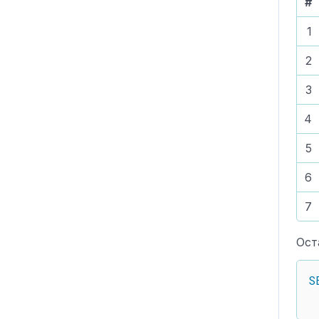
#
1
2
3
4
5
6
7
Ост
S
 