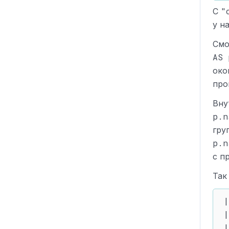
"
С
у н
Смо
AS 
око
про
Вну
p.n
гру
p.n
с п
Так
|
|
|