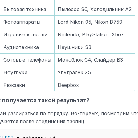
Бытовая техника
Пылесос S6, Холодильник A2
Фотоаппараты
Lord Nikon 95, Nikon D750
Игровые консоли
Nintendo, PlayStation, Xbox
Аудиотехника
Наушники S3
Сотовые телефоны
Моноблок C4, Слайдер B3
Ноутбуки
Ультрабук X5
Рюкзаки
Deepbox
 получается такой результат?
ай разбираться по порядку. Во-первых, посмотрим чт
учается после соединения таблиц
ELECT
 c
.
category_id
,