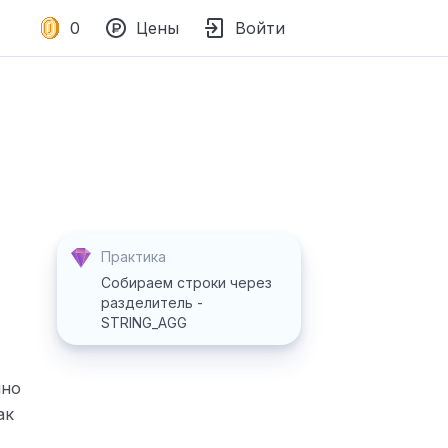
0
Цены
Войти
Практика
Собираем строки через
разделитель -
STRING_AGG
чно
ак